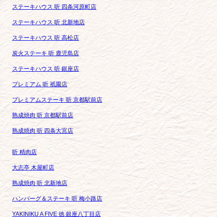
ステーキハウス 听 四条河原町店
ステーキハウス 听 北新地店
ステーキハウス 听 高松店
炭火ステーキ 听 鹿児島店
ステーキハウス 听 銀座店
プレミアム 听 祇園店
プレミアムステーキ 听 京都駅前店
熟成焼肉 听 京都駅前店
熟成焼肉 听 四条大宮店
听 精肉店
大志亭 木屋町店
熟成焼肉 听 北新地店
ハンバーグ＆ステーキ 听 梅小路店
YAKINIKU A FIVE 徳 銀座八丁目店